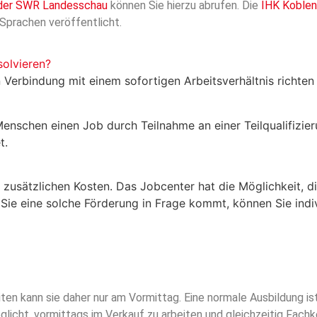
 der SWR Landesschau
können Sie hierzu abrufen. Die
IHK Koble
 Sprachen veröffentlicht.
solvieren?
in Verbindung mit einem sofortigen Arbeitsverhältnis richten
Menschen einen Job durch Teilnahme an einer Teilqualifizier
t.
e zusätzlichen Kosten. Das Jobcenter hat die Möglichkeit, di
 Sie eine solche Förderung in Frage kommt, können Sie indi
iten kann sie daher nur am Vormittag. Eine normale Ausbildung ist z
öglicht, vormittags im Verkauf zu arbeiten und gleichzeitig Fach