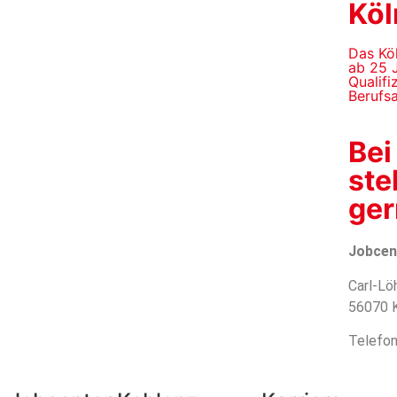
Köl
Das Kö
ab 25 
Qualifi
Berufs
Bei
ste
ger
Jobcen
Carl-Löh
56070 
Telefo