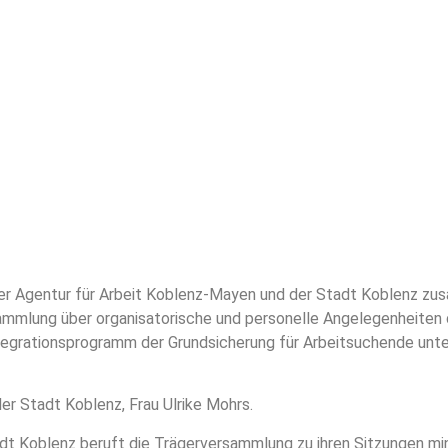
 der Agentur für Arbeit Koblenz-Mayen und der Stadt Koblenz z
ammlung über organisatorische und personelle Angelegenheite
Integrationsprogramm der Grundsicherung für Arbeitsuchende un
er Stadt Koblenz, Frau Ulrike Mohrs.
 Koblenz beruft die Trägerversammlung zu ihren Sitzungen minde